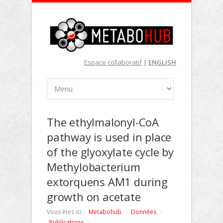
Espace collaboratif
|
ENGLISH
The ethylmalonyl-CoA
pathway is used in place
of the glyoxylate cycle by
Methylobacterium
extorquens AM1 during
growth on acetate
Vous ètes ici :
Metabohub
Données
Publications