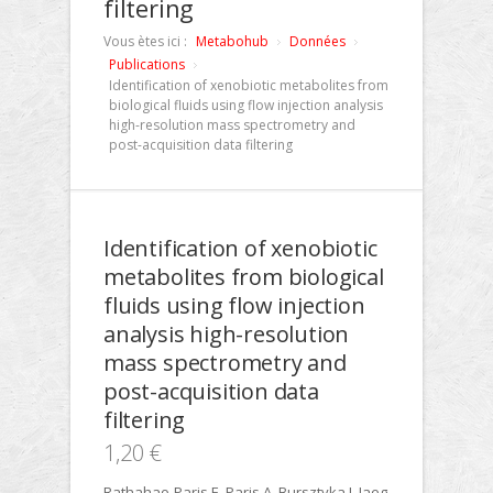
filtering
Vous ètes ici :
Metabohub
Données
Publications
Identification of xenobiotic metabolites from
biological fluids using flow injection analysis
high-resolution mass spectrometry and
post-acquisition data filtering
Identification of xenobiotic
metabolites from biological
fluids using flow injection
analysis high-resolution
mass spectrometry and
post-acquisition data
filtering
1,20 €
Rathahao-Paris E, Paris A, Bursztyka J, Jaeg