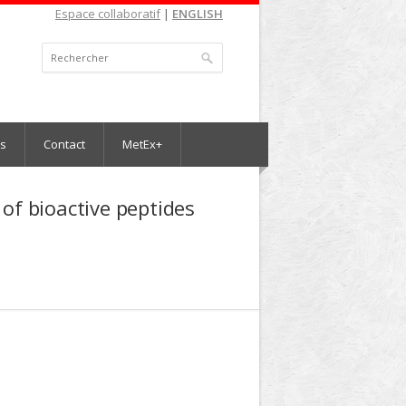
Espace collaboratif
|
ENGLISH
es
Contact
MetEx+
 of bioactive peptides