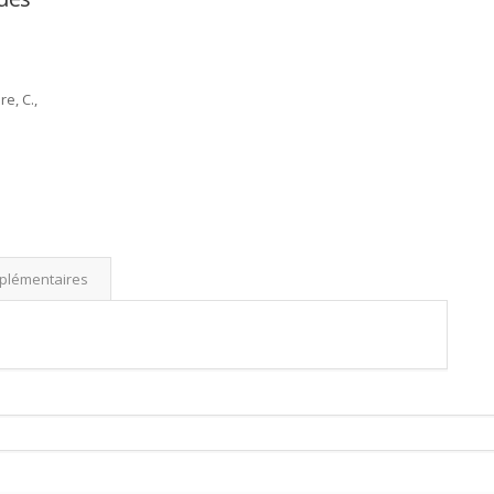
re, C.,
.
pplémentaires