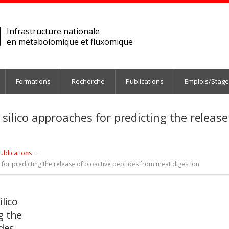
Infrastructure nationale
en métabolomique et fluxomique
Formations
Recherche
Publications
Emplois/Stag
silico approaches for predicting the release
ublications
for predicting the release of bioactive peptides from meat digestion.
lico
g the
ides