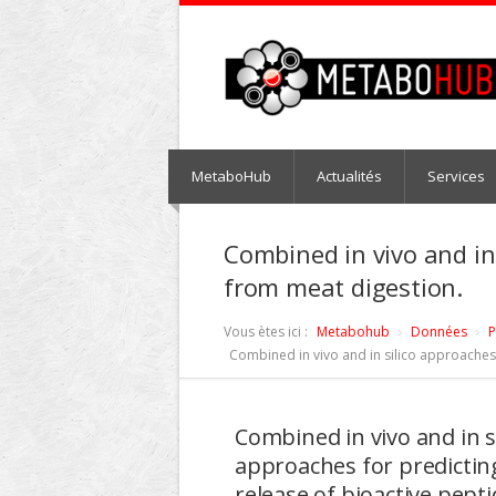
MetaboHub
Actualités
Services
Combined in vivo and in 
from meat digestion.
Vous ètes ici :
Metabohub
Données
P
Combined in vivo and in silico approaches 
Combined in vivo and in si
approaches for predictin
release of bioactive pept