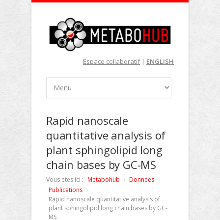
Espace collaboratif
|
ENGLISH
Rapid nanoscale
quantitative analysis of
plant sphingolipid long
chain bases by GC-MS
Vous ètes ici :
Metabohub
Données
Publications
Rapid nanoscale quantitative analysis of
plant sphingolipid long chain bases by GC-
MS