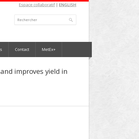
Espace collaboratif
|
ENGLISH
es
Contact
MetEx+
 and improves yield in