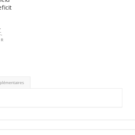
ficit
,
C,
 R
pplémentaires