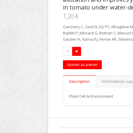
in tomato under water-de
1,20 €
Garchery C, Gest N, Do PT, Alhagdow M
Baldet P, Ménard G, Rothan C, Massot 
Gautier H, Aarrouf J, Fernie AR, Stevens
Ajouter au panier
Description
Informations su
Plant Cell & Environment