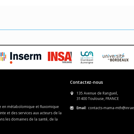
Contactez-nous
135 Avenue de Rangueil,
31400 Toulouse, FRANCE
le en métabolomique et fluxomique
Email:
contacts-mama-mth@inrae.
nte et des services aux acteurs de la
ns les domaines de la santé, de la