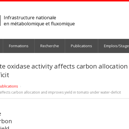
Infrastructure nationale
en métabolomique et fluxomique
Formations
Recherche
Publications
Emplois/Stag
e oxidase activity affects carbon allocation
cit
ublications
 affects carbon allocation and improves yield in tomato under water-deficit
e
arbon
ield